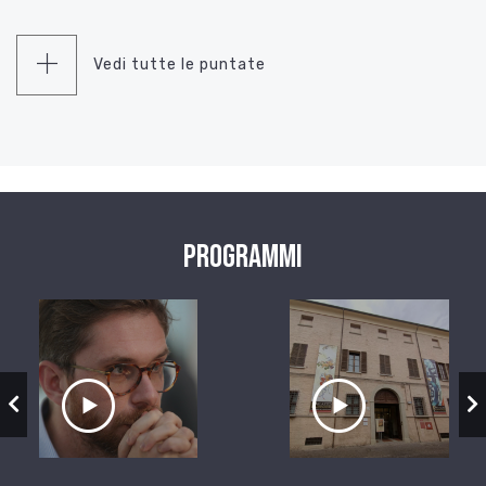
Vedi tutte le puntate
Programmi
zio
Ascolta il servizio
Ascolta il ser