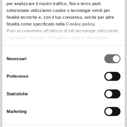
per analizzare il nostro traffico. Noi e terze parti
selezionate utilizziamo cookie o tecnologie simili per
finalità tecniche e, con il tuo consenso, anche per altre
finalità come specificato nella
Cookie policy.
Puoi acconsentire all’utilizzo di tali tecnologie utilizzando
30 Maggio 2017
il pulsante “Accetta”. Chiudendo questa informativa,
GABRIELLA DEGLI ESPOSTI: CHIAMATEMI
continui senza accettare.
BALELLA
Selezione
La partigiana di Castelfranco massacrata dai
Necessari
del
nazisti, senza che nessuno sia mai stato punito
consenso
Preferenze
Statistiche
Marketing