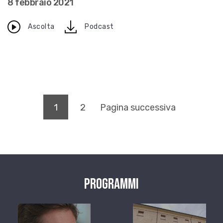
8 febbraio 2021
download
Ascolta
Podcast
(pagina corrente)
1
2
Pagina successiva
Programmi