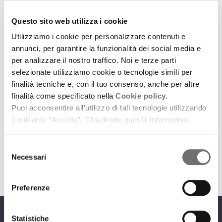
Questo sito web utilizza i cookie
Utilizziamo i cookie per personalizzare contenuti e
annunci, per garantire la funzionalità dei social media e
per analizzare il nostro traffico. Noi e terze parti
Archivio / Protagonisti
selezionate utilizziamo cookie o tecnologie simili per
Gianfranco Zavalloni, uomo di pace
finalità tecniche e, con il tuo consenso, anche per altre
finalità come specificato nella
Cookie policy.
23 ottobre 2012
Puoi acconsentire all’utilizzo di tali tecnologie utilizzando
il pulsante “Accetta”. Chiudendo questa informativa,
Amico della Consulta, è scomparso l'agosto
continui senza accettare.
scorso a Cesena dopo una breve malattia
Selezione
download
Ascolta
Podcast
Necessari
del
consenso
Preferenze
Statistiche