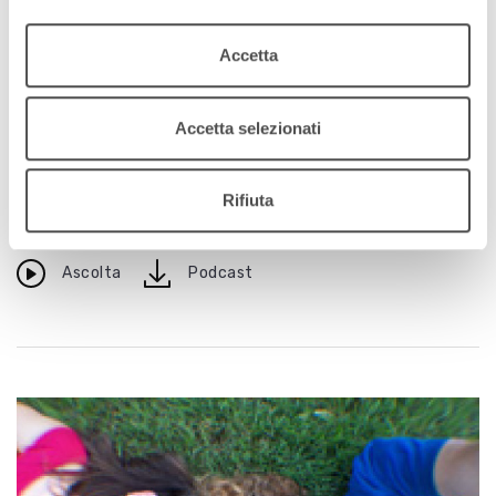
Accetta
Eventi
Accetta selezionati
Progetto Sonda: arriva il secondo cd
13 marzo 2012
Rifiuta
Quindici giovani artisti selezionati tra centinaia
download
Ascolta
Podcast