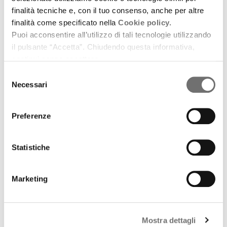
Cinema
finalità tecniche e, con il tuo consenso, anche per altre
Youngabout International Film Festival
finalità come specificato nella
Cookie policy.
27 marzo 2012
Puoi acconsentire all’utilizzo di tali tecnologie utilizzando
il pulsante “Accetta”. Chiudendo questa informativa,
La manifestazione bolognese dedicata al cinema
continui senza accettare.
contemporaneo per i ragazzi
Selezione
download
Ascolta
Podcast
Necessari
del
consenso
Preferenze
Statistiche
Marketing
Mostra dettagli