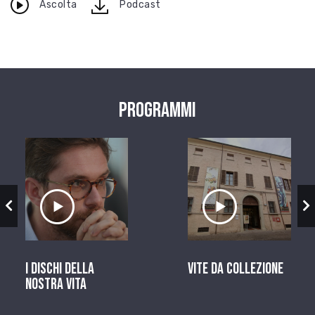
download
Ascolta
Podcast
Programmi
zio
Ascolta il servizio
Ascolta il ser
I dischi della
Vite da Collezione
nostra vita