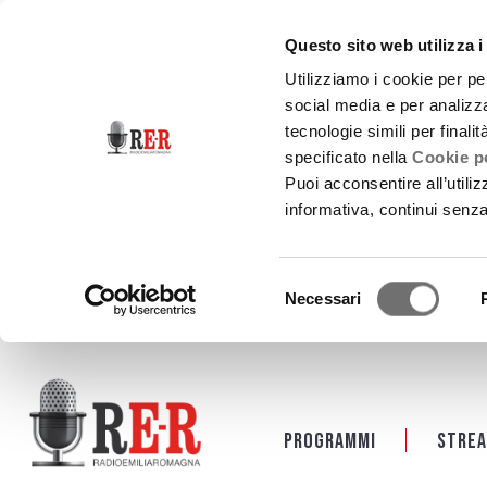
Questo sito web utilizza i
Utilizziamo i cookie per pe
social media e per analizza
tecnologie simili per finali
specificato nella
Cookie po
Puoi acconsentire all’utili
informativa, continui senz
Selezione
Necessari
del
consenso
Salta al contenuto principale
Programmi
Strea