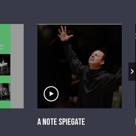
io
Ascolta il servizio
A Note Spiegate