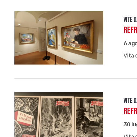
Vite 
Ref
6 ag
Vita 
Vite 
Ref
30 lu
Vita 