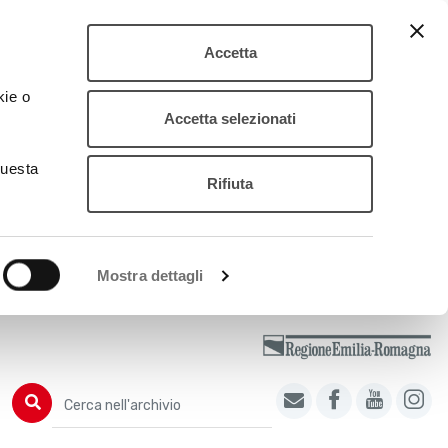
Accetta
kie o
Accetta selezionati
questa
Rifiuta
Mostra dettagli
Cerca nell'archivio
Cerca