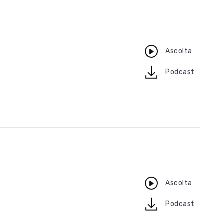
Ascolta
download
Podcast
Ascolta
download
Podcast