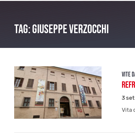
Tag: Giuseppe Verzocchi
Vite 
Ref
3 se
Vita 