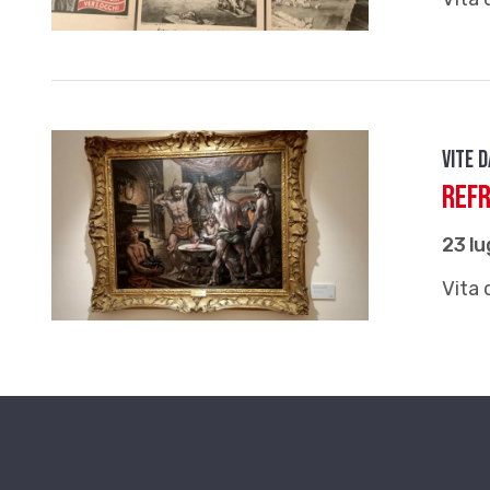
Vite 
Ref
23 lu
Vita 