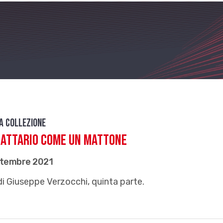
da Collezione
rattario come un mattone
ttembre 2021
di Giuseppe Verzocchi, quinta parte.