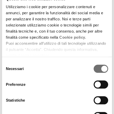
Emilia-Romagna Music Commission
Utilizziamo i cookie per personalizzare contenuti e
Rotte interrotte: il mondo visto attraverso i suoni di
annunci, per garantire la funzionalità dei social media e
Cemento Atlantico
per analizzare il nostro traffico. Noi e terze parti
selezionate utilizziamo cookie o tecnologie simili per
10 febbraio 2022
finalità tecniche e, con il tuo consenso, anche per altre
Intervista a Alessandro Zoffoli (Cemento
finalità come specificato nella
Cookie policy.
Atlantico)
Puoi acconsentire all’utilizzo di tali tecnologie utilizzando
il pulsante “Accetta”. Chiudendo questa informativa,
download
Ascolta
Podcast
continui senza accettare.
Selezione
Necessari
del
consenso
Preferenze
Statistiche