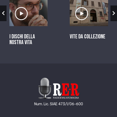
zio
Ascolta il servizio
Ascolta il ser
I dischi della
Vite da Collezione
nostra vita
Num. Lic. SIAE 473/I/06-600