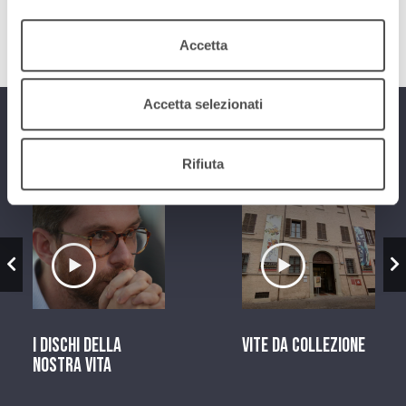
download
Ascolta
Podcast
Accetta
Accetta selezionati
Programmi
Rifiuta
zio
Ascolta il servizio
Ascolta il ser
I dischi della
Vite da Collezione
nostra vita