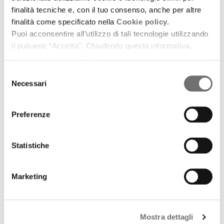
finalità tecniche e, con il tuo consenso, anche per altre
finalità come specificato nella
Cookie policy.
Puoi acconsentire all’utilizzo di tali tecnologie utilizzando
il pulsante “Accetta”. Chiudendo questa informativa,
continui senza accettare.
Selezione
Necessari
del
consenso
Preferenze
Emilia-Romagna Music Commission
Statistiche
La playlist 2019 di E-R Music Commission!
Marketing
18 dicembre 2019
Scelti per voi, 11 brani freschissimi di
pubblicazione
Mostra dettagli