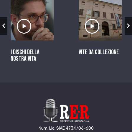
zio
Ascolta il servizio
Ascolta il ser
I dischi della
Vite da Collezione
nostra vita
Num. Lic. SIAE 473/I/06-600