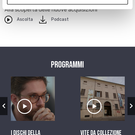
Alla scoperta delle nuove acquisizioni
download
Ascolta
Podcast
Programmi
zio
Ascolta il servizio
Ascolta il ser
I dischi della
Vite da Collezione