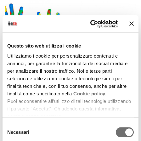
Questo sito web utilizza i cookie
Utilizziamo i cookie per personalizzare contenuti e
annunci, per garantire la funzionalità dei social media e
per analizzare il nostro traffico. Noi e terze parti
selezionate utilizziamo cookie o tecnologie simili per
Archivio / Protagonisti
finalità tecniche e, con il tuo consenso, anche per altre
Giovanna Righini Ricci: diventare grandi insieme
finalità come specificato nella
Cookie policy.
Puoi acconsentire all’utilizzo di tali tecnologie utilizzando
6 dicembre 2016
il pulsante “Accetta”. Chiudendo questa informativa,
continui senza accettare.
L'insegnante e scrittrice che
interpretava il confuso splendore dell'adolescenza
Selezione
Necessari
del
download
Ascolta
Podcast
consenso