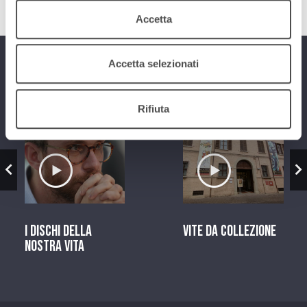
Accetta
Accetta selezionati
Programmi
Rifiuta
zio
Ascolta il servizio
Ascolta il ser
I dischi della
Vite da Collezione
nostra vita