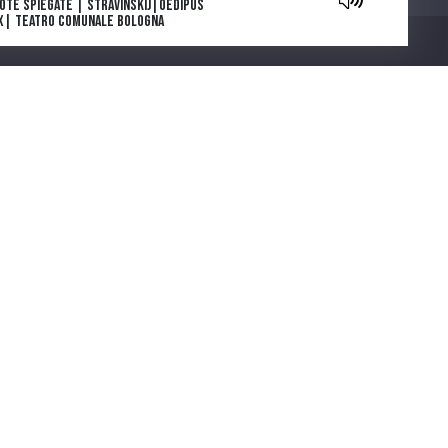
Note Spiegate | Stravinskij|Oedipus
x| Teatro Comunale Bologna
owers are blooming in Antarctica: la
e e l’inizio
ga e morte di Tolstoj di Stefan Zweig
ia Deflorian porta in scena La
getariana, romanzo della scrittrice
Chi siamo
emio Nobel Han Kang
parola che cura. "Come gli Uccelli",
 scena il capolavoro di Mouawad
note spiegate | Carmen |Bizet |
atro Regio di Parma
ntano da Cinecittà. Una serie podcast
cinque puntate ideata e scritta da
muele Govoni e prodotta da Ferrara
Città del Cinema
COOKIE POLICY