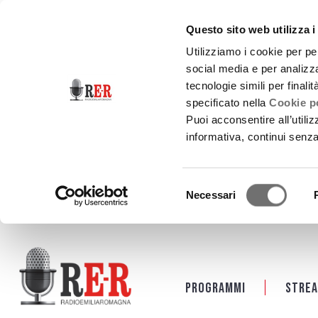
Questo sito web utilizza i
Utilizziamo i cookie per pe
social media e per analizza
tecnologie simili per finali
specificato nella
Cookie po
Puoi acconsentire all’utili
informativa, continui senz
Selezione
Necessari
del
consenso
Salta al contenuto principale
Programmi
Strea