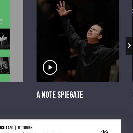
io
Ascolta il servizio
A Note Spiegate
aylist
nce land | Ottobre