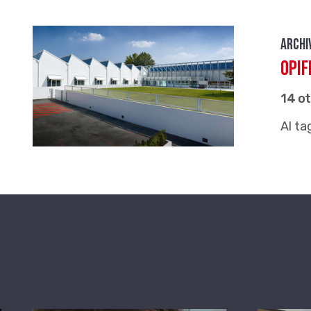
Archi
Opif
14 o
Al ta