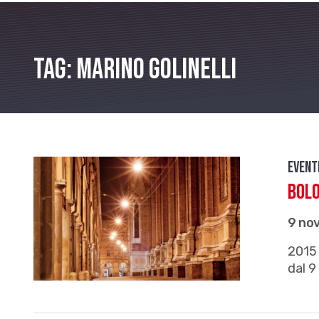
Tag: Marino Golinelli
Event
Bolo
9 no
2015 
dal 9