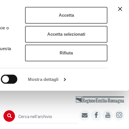
Accetta
kie o
Accetta selezionati
questa
Rifiuta
Mostra dettagli
Cerca nell'archivio
Cerca