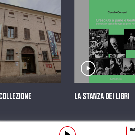
scolta il servizio
Ascolta il serviz
 Collezione
La stanza dei Libri
Pl
Da