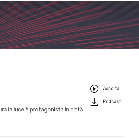
Ascolta
download
Podcast
ura la luce è protagonista in città