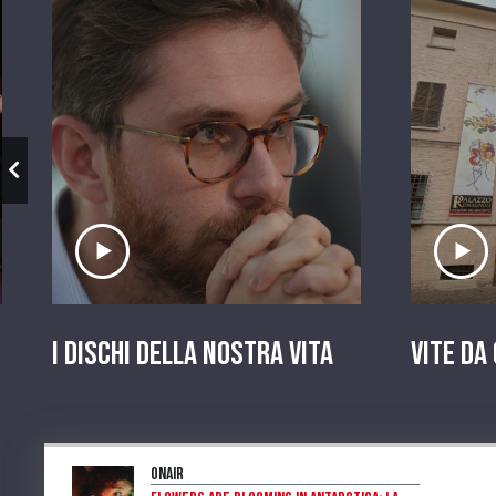
Ascolta il servizio
A
I dischi della nostra vita
Vite da
OnAir