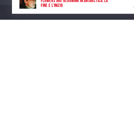
Flowers are blooming in Antarctica: la
fine e l’inizio
Laura Di Salvo
Program
Num. Lic. SIAE 473/I/06-600
CONTATTI
I