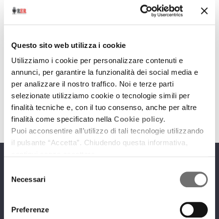
Racconti d'autore
A l’arversa - Alla rovescia
Questo sito web utilizza i cookie
Utilizziamo i cookie per personalizzare contenuti e
28 maggio 2020
annunci, per garantire la funzionalità dei social media e
Poesie di Fabio Molari tratte da raccolte varie
per analizzare il nostro traffico. Noi e terze parti
selezionate utilizziamo cookie o tecnologie simili per
download
Ascolta
Podcast
finalità tecniche e, con il tuo consenso, anche per altre
finalità come specificato nella
Cookie policy.
Puoi acconsentire all’utilizzo di tali tecnologie utilizzando
il pulsante “Accetta”. Chiudendo questa informativa,
continui senza accettare.
Programmi
Selezione
Necessari
del
consenso
Preferenze