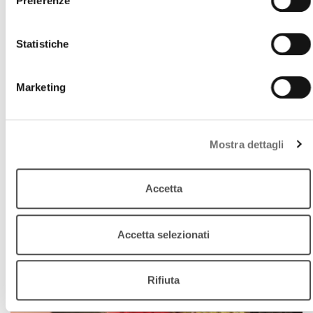
Preferenze
“
in missione per conto di Dio”
con la musica dei
Blues Brothers
Statistiche
download
Ascolta
Podcast
Marketing
Mostra dettagli
Accetta
Accetta selezionati
Rifiuta