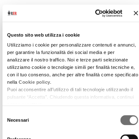
Questo sito web utilizza i cookie
Utilizziamo i cookie per personalizzare contenuti e annunci,
per garantire la funzionalità dei social media e per
analizzare il nostro traffico. Noi e terze parti selezionate
utilizziamo cookie o tecnologie simili per finalità tecniche e,
con il tuo consenso, anche per altre finalità come specificato
nella
Cookie policy.
Puoi acconsentire all’utilizzo di tali tecnologie utilizzando il
pulsante “Accetta”. Chiudendo questa informativa, continui
senza accettare.
Selezione
Archivio / Scelto per voi
Necessari
del
The Blues Preachers
consenso
6 agosto 2009