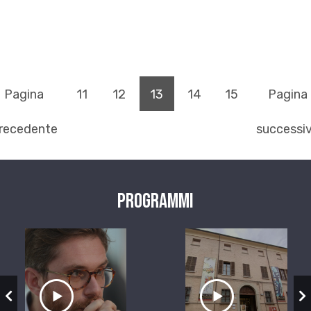
(pagina corrente)
Pagina
11
12
13
14
15
Pagina
recedente
successi
Programmi
zio
Ascolta il servizio
Ascolta il ser