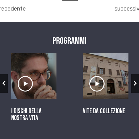
recedente
successi
Programmi
zio
Ascolta il servizio
Ascolta il ser
I dischi della
Vite da Collezione
nostra vita