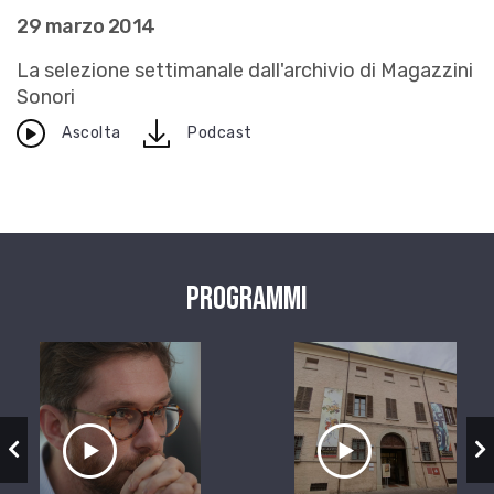
29 marzo 2014
La selezione settimanale dall'archivio di Magazzini
Sonori
download
Ascolta
Podcast
Programmi
zio
Ascolta il servizio
Ascolta il ser