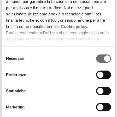
annunci, per garantire la funzionalità dei social media e
per analizzare il nostro traffico. Noi e terze parti
selezionate utilizziamo cookie o tecnologie simili per
finalità tecniche e, con il tuo consenso, anche per altre
finalità come specificato nella
Cookie policy.
Puoi acconsentire all’utilizzo di tali tecnologie utilizzando
il pulsante “Accetta”. Chiudendo questa informativa,
continui senza accettare.
Selezione
Necessari
del
consenso
Preferenze
Archivio / Scelto per voi
Statistiche
Musicanti di Grema
9 aprile 2014
Marketing
in anteprima il loro cd d'esordio