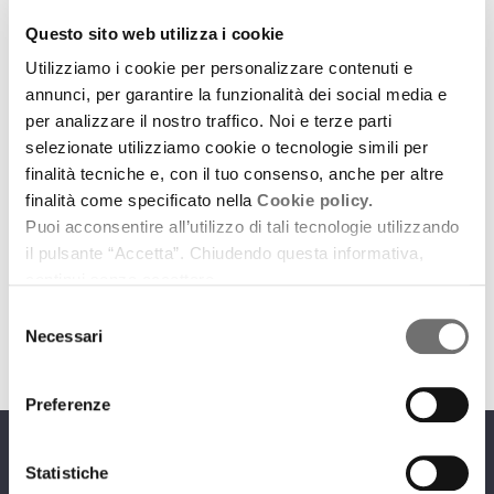
Questo sito web utilizza i cookie
Utilizziamo i cookie per personalizzare contenuti e
annunci, per garantire la funzionalità dei social media e
per analizzare il nostro traffico. Noi e terze parti
selezionate utilizziamo cookie o tecnologie simili per
Emilia-Romagna Music Commission
finalità tecniche e, con il tuo consenso, anche per altre
Modern Night: ballare con i vampiri del presente
finalità come specificato nella
Cookie policy.
Puoi acconsentire all’utilizzo di tali tecnologie utilizzando
6 luglio 2026
il pulsante “Accetta”. Chiudendo questa informativa,
Intervista ad Alex Fernet
continui senza accettare.
download
Ascolta
Podcast
Selezione
Necessari
del
consenso
Preferenze
Programmi
Statistiche