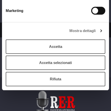
Marketing
zio
Ascolta il servizio
Ascolta il ser
Mostra dettagli
Accetta
I dischi della
Vite da Collezione
nostra vita
Accetta selezionati
Rifiuta