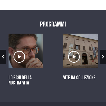
Programmi
zio
Ascolta il servizio
Ascolta il ser
I dischi della
Vite da Collezione
nostra vita