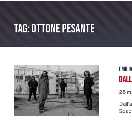
Tag: Ottone pesante
Emili
Dall
28 m
Dall’
Spac