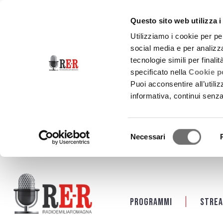
Questo sito web utilizza i
Utilizziamo i cookie per pe
social media e per analizza
tecnologie simili per finali
specificato nella
Cookie po
Puoi acconsentire all’utili
informativa, continui senz
Selezione
Necessari
del
consenso
Salta al contenuto principale
Programmi
Strea