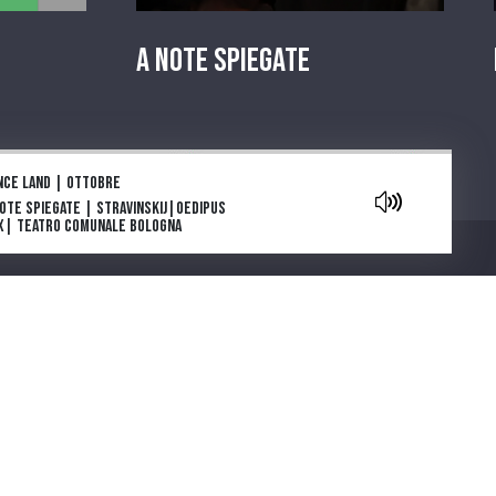
A Note Spiegate
aylist
nce land | Ottobre
Note Spiegate | Stravinskij|Oedipus
x| Teatro Comunale Bologna
owers are blooming in Antarctica: la
e e l’inizio
ga e morte di Tolstoj di Stefan Zweig
ia Deflorian porta in scena La
getariana, romanzo della scrittrice
Chi siamo
emio Nobel Han Kang
parola che cura. "Come gli Uccelli",
 scena il capolavoro di Mouawad
note spiegate | Carmen |Bizet |
atro Regio di Parma
ntano da Cinecittà. Una serie podcast
cinque puntate ideata e scritta da