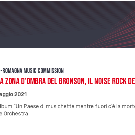
a-Romagna Music Commission
a zona d’ombra del Bronson, il noise rock de
aggio 2021
album “Un Paese di musichette mentre fuori c’è la mort
e Orchestra