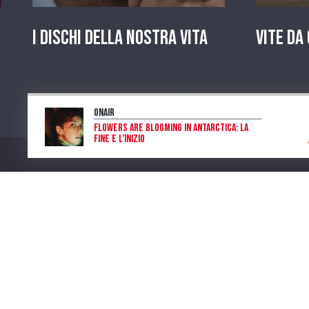
I dischi della nostra vita
Vite da
OnAir
Flowers are blooming in Antarctica: la
fine e l’inizio
Laura Di Salvo
Program
Num. Lic. SIAE 473/I/06-600