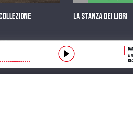
 Collezione
La stanza dei Libri
Pl
Da
A 
Re
Fl
fin
Fu
Dar
ve
mi
Streaming
Playlist
PODCAST
Pr
La 
in
A 
Te
Lo
in 