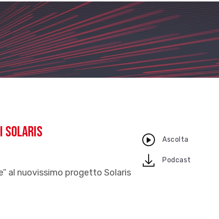
i Solaris
Ascolta
download
Podcast
e” al nuovissimo progetto Solaris