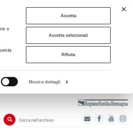
Accetta
kie o
Accetta selezionati
questa
Rifiuta
Mostra dettagli
Cerca nell'archivio
Cerca