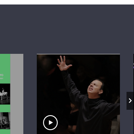
io
Ascolta il servizio