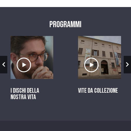
Programmi
zio
Ascolta il servizio
Ascolta il ser
I dischi della
Vite da Collezione
nostra vita