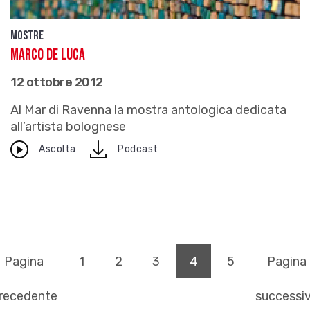
Mostre
Marco De Luca
12 ottobre 2012
Al Mar di Ravenna la mostra antologica dedicata
all’artista bolognese
download
Ascolta
Podcast
(pagina corrente)
Pagina
1
2
3
4
5
Pagina
recedente
successi