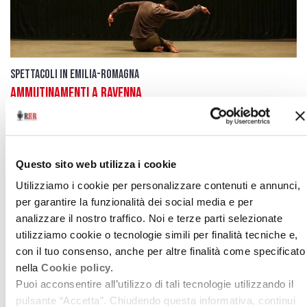
Spettacoli in Emilia-Romagna
Ammutinamenti a Ravenna
16 settembre 2014
La danza contemporanea travolge la darsena e
vari luoghi del centro storico
Questo sito web utilizza i cookie
download
Utilizziamo i cookie per personalizzare contenuti e annunci,
Ascolta
Podcast
per garantire la funzionalità dei social media e per
analizzare il nostro traffico. Noi e terze parti selezionate
utilizziamo cookie o tecnologie simili per finalità tecniche e,
con il tuo consenso, anche per altre finalità come specificato
nella
Cookie policy.
Puoi acconsentire all’utilizzo di tali tecnologie utilizzando il
pulsante “Accetta”. Chiudendo questa informativa, continui