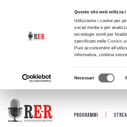
Questo sito web utilizza i
Utilizziamo i cookie per pe
social media e per analizza
tecnologie simili per finali
specificato nella
Cookie po
Puoi acconsentire all’utili
informativa, continui senz
Selezione
Necessari
del
consenso
Salta al contenuto principale
Programmi
Strea