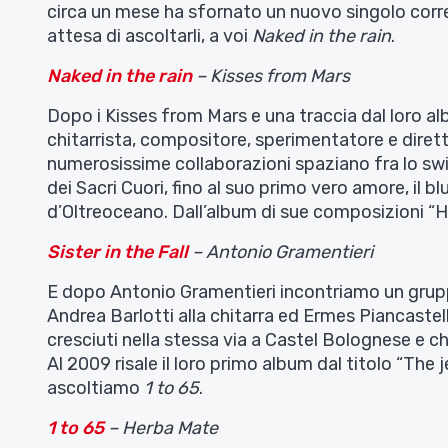
circa un mese ha sfornato un nuovo singolo corred
attesa di ascoltarli, a voi
Naked in the rain
.
Naked in the rain
– Kisses from Mars
Dopo i Kisses from Mars e una traccia dal loro a
chitarrista, compositore, sperimentatore e diretto
numerosissime collaborazioni spaziano fra lo sw
dei Sacri Cuori, fino al suo primo vero amore, il 
d’Oltreoceano. Dall’album di sue composizioni 
Sister in the Fall
– Antonio Gramentieri
E dopo Antonio Gramentieri incontriamo un grup
Andrea Barlotti alla chitarra ed Ermes Piancastelli
cresciuti nella stessa via a Castel Bolognese e 
Al 2009 risale il loro primo album dal titolo “The 
ascoltiamo
1 to 65
.
1 to 65
– Herba Mate