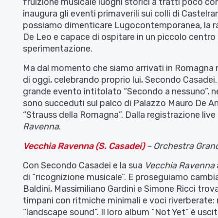
fruizione musicale luoghi storici a tratti poco con
inaugura gli eventi primaverili sui colli di Castel
possiamo dimenticare Lugocontemporanea, la ra
De Leo e capace di ospitare in un piccolo centro 
sperimentazione.
Ma dal momento che siamo arrivati in Romagna no
di oggi, celebrando proprio lui, Secondo Casadei
grande evento intitolato “Secondo a nessuno”, nel
sono succeduti sul palco di Palazzo Mauro De And
“Strauss della Romagna”. Dalla registrazione live
Ravenna
.
Vecchia Ravenna (S. Casadei)
– Orchestra Grand
Con Secondo Casadei e la sua
Vecchia Ravenna
di “ricognizione musicale”. E proseguiamo camb
Baldini, Massimiliano Gardini e Simone Ricci trovano
timpani con ritmiche minimali e voci riverberate:
“landscape sound”. Il loro album “Not Yet” è usci