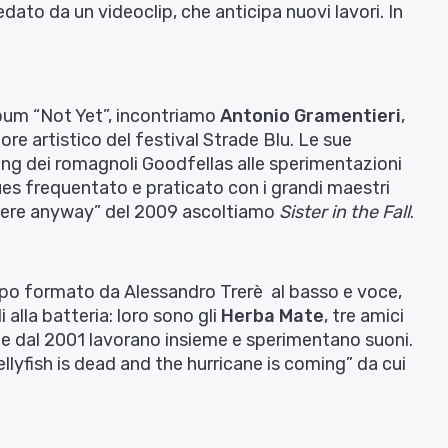
ato da un videoclip, che anticipa nuovi lavori. In
lbum “Not Yet”, incontriamo
Antonio Gramentieri
,
re artistico del festival Strade Blu. Le sue
ing dei romagnoli Goodfellas alle sperimentazioni
blues frequentato e praticato con i grandi maestri
“Here anyway” del 2009 ascoltiamo
Sister in the Fall
.
po formato da Alessandro Trerè al basso e voce,
 alla batteria: loro sono gli
Herba Mate
, tre amici
che dal 2001 lavorano insieme e sperimentano suoni.
jellyfish is dead and the hurricane is coming” da cui