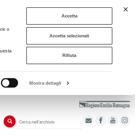
Accetta
kie o
Accetta selezionati
questa
Rifiuta
Mostra dettagli
Cerca nell'archivio
Cerca