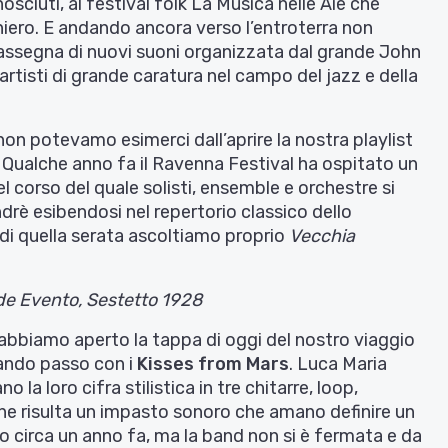
osciuti, al festival folk La Musica nelle Aie che
raniero. E andando ancora verso l’entroterra non
ssegna di nuovi suoni organizzata dal grande John
artisti di grande caratura nel campo del jazz e della
n potevamo esimerci dall’aprire la nostra playlist
. Qualche anno fa il Ravenna Festival ha ospitato un
 corso del quale solisti, ensemble e orchestre si
rè esibendosi nel repertorio classico dello
 di quella serata ascoltiamo proprio
Vecchia
e Evento, Sestetto 1928
abbiamo aperto la tappa di oggi del nostro viaggio
iando passo con i
Kisses from Mars
. Luca Maria
 la loro cifra stilistica in tre chitarre, loop,
 ne risulta un impasto sonoro che amano definire un
to circa un anno fa, ma la band non si è fermata e da