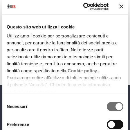
Archivio / Settimana news
Settimana News
Questo sito web utilizza i cookie
Utilizziamo i cookie per personalizzare contenuti e
14 gennaio 2016
annunci, per garantire la funzionalità dei social media e
Notizie dalla Regione
per analizzare il nostro traffico. Noi e terze parti
selezionate utilizziamo cookie o tecnologie simili per
download
Ascolta
Podcast
finalità tecniche e, con il tuo consenso, anche per altre
finalità come specificato nella
Cookie policy.
Puoi acconsentire all’utilizzo di tali tecnologie utilizzando
il pulsante “Accetta”. Chiudendo questa informativa,
continui senza accettare.
Programmi
Selezione
Necessari
del
consenso
Preferenze