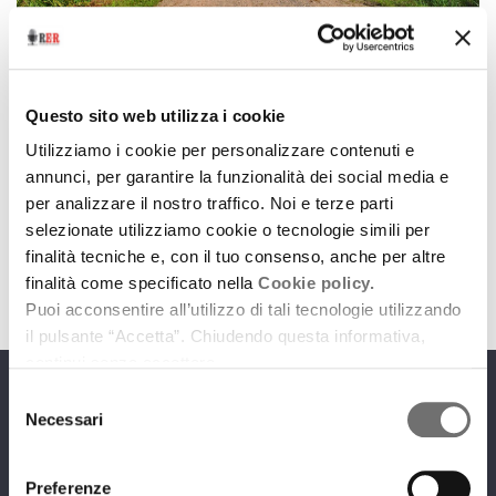
Racconti d'autore
Pianura
Questo sito web utilizza i cookie
11 marzo 2021
Utilizziamo i cookie per personalizzare contenuti e
annunci, per garantire la funzionalità dei social media e
Testo tratto dal libro omonimo di Marco Belpoliti
per analizzare il nostro traffico. Noi e terze parti
(Torino, Einaudi, 2021)
selezionate utilizziamo cookie o tecnologie simili per
download
Ascolta
Podcast
finalità tecniche e, con il tuo consenso, anche per altre
finalità come specificato nella
Cookie policy.
Puoi acconsentire all’utilizzo di tali tecnologie utilizzando
il pulsante “Accetta”. Chiudendo questa informativa,
continui senza accettare.
Selezione
Programmi
Necessari
del
consenso
Preferenze