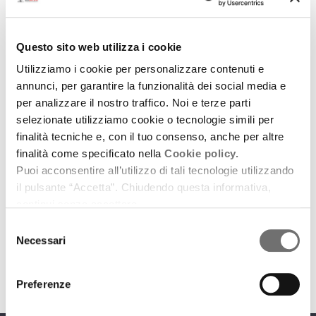
Questo sito web utilizza i cookie
Utilizziamo i cookie per personalizzare contenuti e
annunci, per garantire la funzionalità dei social media e
per analizzare il nostro traffico. Noi e terze parti
selezionate utilizziamo cookie o tecnologie simili per
Archivio / Protagonisti
finalità tecniche e, con il tuo consenso, anche per altre
Ulisse Bezzi: coltivare lo sguardo
finalità come specificato nella
Cookie policy.
Puoi acconsentire all’utilizzo di tali tecnologie utilizzando
6 settembre 2016
il pulsante “Accetta”. Chiudendo questa informativa,
continui senza accettare.
Il contadino di San Pietro in Vincoli che ha
dedicato la sua vita alla fotografia - prima puntata
Selezione
Necessari
del
download
Ascolta
Podcast
consenso
Preferenze