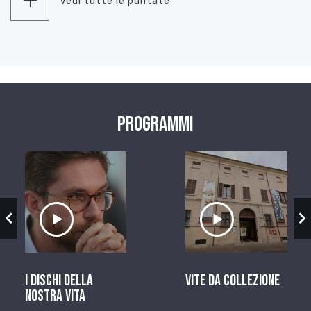
Vedi tutte le puntate
Programmi
zio
Ascolta il servizio
Ascolta il ser
I dischi della
Vite da Collezione
nostra vita