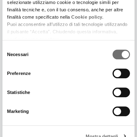
selezionate utilizziamo cookie o tecnologie simili per
finalità tecniche e, con il tuo consenso, anche per altre
finalità come specificato nella
Cookie policy.
Puoi acconsentire all’utilizzo di tali tecnologie utilizzando
6 Giugno 2017
il pulsante “Accetta”. Chiudendo questa informativa,
PIETRO MANODORI: SE LA FINANZA HA UN'ETICA
continui senza accettare.
Il ricco possidente che fu sindaco e benefattore di
Reggio Emilia
Selezione
Necessari
del
consenso
Preferenze
Statistiche
Marketing
Mostra dettagli