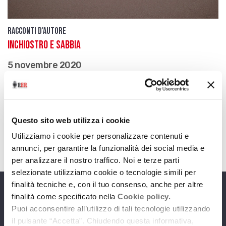
Racconti d'autore
Inchiostro e sabbia
5 novembre 2020
Poesie di Sergio Zavoli tratte dal libro “Qualcosa di
noi. Guerra, Zavoli, Sughi” (Rimini, Pietroneno
Capitani Editore, 2003)
Questo sito web utilizza i cookie
download
Ascolta
Podcast
Utilizziamo i cookie per personalizzare contenuti e
annunci, per garantire la funzionalità dei social media e
per analizzare il nostro traffico. Noi e terze parti
selezionate utilizziamo cookie o tecnologie simili per
finalità tecniche e, con il tuo consenso, anche per altre
finalità come specificato nella
Cookie policy.
Programmi
Puoi acconsentire all’utilizzo di tali tecnologie utilizzando
il pulsante “Accetta”. Chiudendo questa informativa,