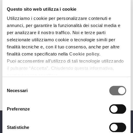
Questo sito web utilizza i cookie
Utilizziamo i cookie per personalizzare contenuti e
annunci, per garantire la funzionalità dei social media e
per analizzare il nostro traffico. Noi e terze parti
selezionate utilizziamo cookie o tecnologie simili per
Emilia-Romagna Music Commission
finalità tecniche e, con il tuo consenso, anche per altre
Chromogen, il jazz a colori di Matteo Magnaterra
finalità come specificato nella
Cookie policy.
Puoi acconsentire all’utilizzo di tali tecnologie utilizzando
11 marzo 2025
il pulsante “Accetta”. Chiudendo questa informativa,
Intervista a Matteo Magnaterra
continui senza accettare.
download
Ascolta
Podcast
Selezione
Necessari
del
consenso
Preferenze
Programmi
Statistiche