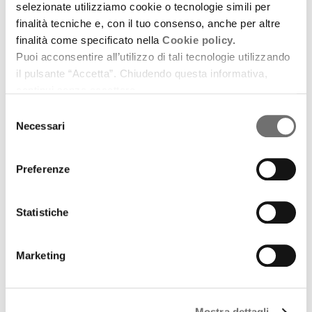
selezionate utilizziamo cookie o tecnologie simili per
finalità tecniche e, con il tuo consenso, anche per altre
finalità come specificato nella
Cookie policy.
Puoi acconsentire all’utilizzo di tali tecnologie utilizzando
il pulsante “Accetta”. Chiudendo questa informativa,
continui senza accettare.
Selezione
Necessari
del
consenso
Preferenze
Racconti d'autore
Statistiche
Underground Story
18 febbraio 2016
Marketing
Racconto di Marco Pesaresi tratto dal libro
omonimo (sottotitolo: "Diario inedito", Ravenna,
Mostra dettagli