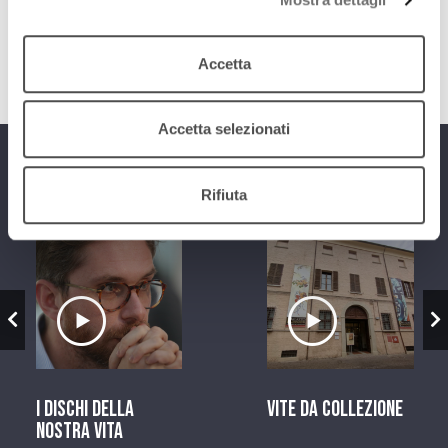
Danilo Montanari Editore, 2015)
download
Ascolta
Podcast
Accetta
Accetta selezionati
Programmi
Rifiuta
zio
Ascolta il servizio
Ascolta il ser
I dischi della
Vite da Collezione
nostra vita