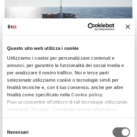
Questo sito web utilizza i cookie
Utilizziamo i cookie per personalizzare contenuti e
annunci, per garantire la funzionalità dei social media e
per analizzare il nostro traffico. Noi e terze parti
selezionate utilizziamo cookie o tecnologie simili per
Cinema
finalità tecniche e, con il tuo consenso, anche per altre
Viaemiliadocfest 2014
finalità come specificato nella
Cookie policy.
Puoi acconsentire all’utilizzo di tali tecnologie utilizzando
24 novembre 2014
il pulsante “Accetta”. Chiudendo questa informativa,
Si è tenuta a Modena l’interessante rassegna
continui senza accettare.
documentaria con uno sguardo particolare
Selezione
sull’Albania
Necessari
del