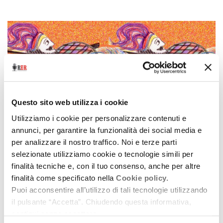
Questo sito web utilizza i cookie
Utilizziamo i cookie per personalizzare contenuti e
annunci, per garantire la funzionalità dei social media e
per analizzare il nostro traffico. Noi e terze parti
selezionate utilizziamo cookie o tecnologie simili per
Racconti d'autore
finalità tecniche e, con il tuo consenso, anche per altre
La pazzia di Orlando
finalità come specificato nella
Cookie policy.
Puoi acconsentire all’utilizzo di tali tecnologie utilizzando
22 settembre 2016
il pulsante “Accetta”. Chiudendo questa informativa,
Ivano Marescotti legge l’“Orlando Furioso” di
continui senza accettare.