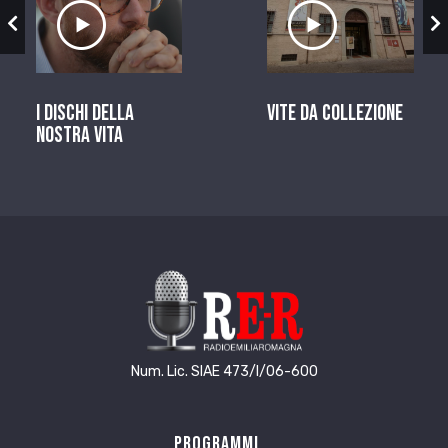
zio
Ascolta il servizio
Ascolta il ser
I dischi della
Vite da Collezione
nostra vita
Num. Lic. SIAE 473/I/06-600
Programmi