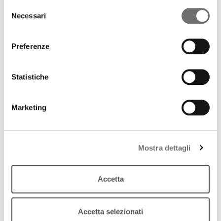
Ludovico Ariosto raccontato da Italo Calvino
Selezione
(Milano, Mondadori, 1995)
Necessari
del
download
Ascolta
Podcast
consenso
Preferenze
Statistiche
Marketing
Mostra dettagli
Accetta
Accetta selezionati
Racconti d'autore