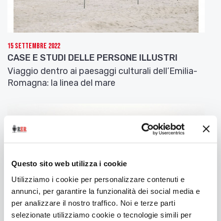
Aveano, in su l’entrata il luogo
adorno
[
adornato
]
coi piedi storti edere e viti erranti.
Quivi soleano al più cocente giorno
15 Settembre 2022
CASE E STUDI DELLE PERSONE ILLUSTRI
stare abbracciati i duo felici amanti. [
Angelica e
Medoro
]
Viaggio dentro ai paesaggi culturali dell’Emilia-
V’aveano i nomi lor dentro e d’intorno,
Romagna: la linea del mare
più che in altro dei luoghi circonstanti,
scritti, qual con carbone e qual con gesso,
e qual con punte di coltelli impresso.
Entra Orlando in questa grotta. Le pareti di roccia
sono tutte istoriate di graffiti e frasi tracciate col
carbone o coi gessetti colorati o incise col
Questo sito web utilizza i cookie
temperino. Tutte in alfabeto arabo, si capisce.
Utilizziamo i cookie per personalizzare contenuti e
Orlando, esperto in quella lingua, tante volte s’era
annunci, per garantire la funzionalità dei social media e
tratto d’impaccio nelle sue spedizioni oltre le linee
per analizzare il nostro traffico. Noi e terze parti
nemiche. Quel che c’è scritto, dunque, per lui è
selezionate utilizziamo cookie o tecnologie simili per
chiaro: eppure vorrebbe dubitare di quel che sta