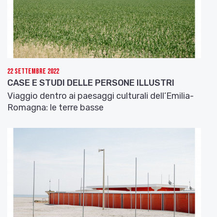
Poi dice: «Conosco io pur
queste note
:
[
queste lettere
]
di tal’ io n’ho tante vedute e lette.
Finger questo Medoro ella si puote:
forse ch’a me questo cognome mette».
Con tali opinïon dal ver remote
22 Settembre 2022
usando fraude a se medesmo, stette
CASE E STUDI DELLE PERSONE ILLUSTRI
ne la speranza il mal contento Orlando,
Viaggio dentro ai paesaggi culturali dell’Emilia-
che si seppe a se stesso ir procacciando.
Romagna: le terre basse
[
(opinioni) che si seppe procurare lui stesso
]
Ma sempre più raccende e più rinuova,
quanto spenger più cerca, il rio sospetto:
come l’incauto augel che si ritrova
in ragna o in visco
aver dato di petto, [
in
ragnatela o in vischio
]
quanto più batte l’ale e più si prova
di disbrigar, più vi si lega stretto.
Orlando viene ove s’incurva il monte
a guisa d’arco in su la chiara fonte.