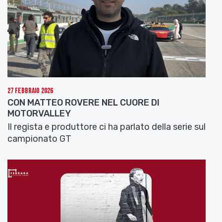
Cediamo ora la parola a Roberto Naccari,
condirettore artistico del Festival con Simone
Bruscia, per un approfondimento sul programma
delle serate
Intervista a Roberto Naccari
Tutte le informazioni su:
bellariafilmfestival.org
27 Febbraio 2026
CON MATTEO ROVERE NEL CUORE DI
MOTORVALLEY
Il regista e produttore ci ha parlato della serie sul
campionato GT