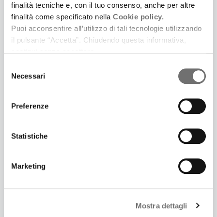
finalità tecniche e, con il tuo consenso, anche per altre
finalità come specificato nella
Cookie policy.
Puoi acconsentire all’utilizzo di tali tecnologie utilizzando
il pulsante “Accetta”. Chiudendo questa informativa,
continui senza accettare.
3 Luglio 2025
LONTANO DA CINECITTÀ. UNA SERIE PODCAST IN
Selezione
Necessari
CINQUE PUNTATE IDEATA E SCRITTA DA
del
SAMUELE GOVONI E PRODOTTA DA FERRARA LA
consenso
CITTÀ DEL CINEMA
Preferenze
Prima puntata: Il giardino dei Finzi Contini
Statistiche
Marketing
Mostra dettagli