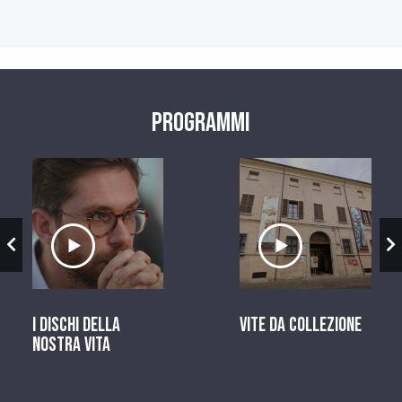
Programmi
zio
Ascolta il servizio
Ascolta il ser
I dischi della
Vite da Collezione
nostra vita