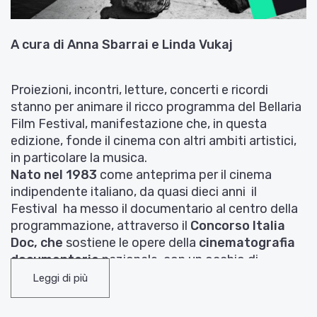
A cura di Anna Sbarrai e Linda Vukaj
Proiezioni, incontri, letture, concerti e ricordi
stanno per animare il ricco programma del Bellaria
Film Festival, manifestazione che, in questa
edizione, fonde il cinema con altri ambiti artistici,
in particolare la musica.
Nato nel 1983
come anteprima per il cinema
indipendente italiano, da quasi dieci anni il
Festival ha messo il documentario al centro della
programmazione, attraverso il
Concorso Italia
Doc
, che
sostiene le opere della
cinematografia
documentaria
nazionale, con un occhio di
riguardo alla
sperimentazione artistica
.
Leggi di più
Quattordici i film finalisti dal 24 al 26 luglio, e
l’omaggio cinematografico e musicale agli