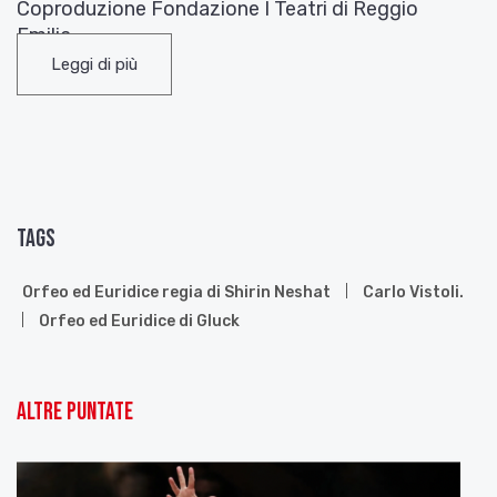
Coproduzione Fondazione I Teatri di Reggio
Emilia.
Leggi di più
Il 5 ottobre 1762 debutta a Vienna
Orfeo ed
Euridice
, il primo passo compiuto da Gluck e
Calzabigi in direzione di una riforma del teatro
musicale.
Nonostante rimangano inevitabili concessioni alla
tradizione, sono una concezione drammatica
Tags
asciutta e un canto limpido e disadorno a fare dell’
Orfeo l’esempio più autentico di neoclassicismo in
musica.
Orfeo ed Euridice regia di Shirin Neshat
Carlo Vistoli.
Orfeo ed Euridice di Gluck
Altre puntate