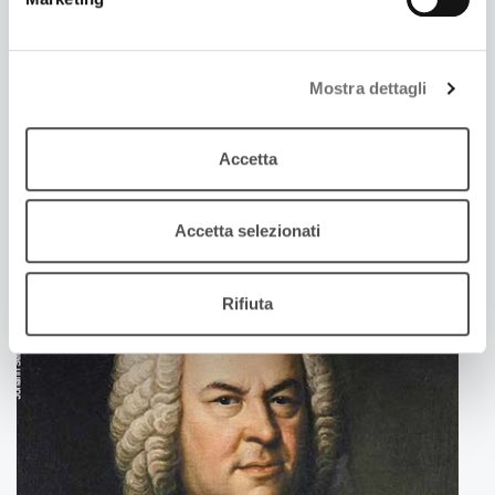
Mostra dettagli
5 Febbraio 2026
A NOTE SPIEGATE |MAHLER | RESURREZIONE |
Accetta
TEATRO COMUNALE MODENA
Guida all’ascolto con Bernardo Lo Sterzo e Diego
Tripodi
Accetta selezionati
Rifiuta