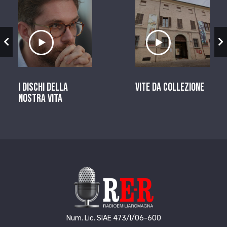
zio
Ascolta il servizio
Ascolta il ser
I dischi della
Vite da Collezione
nostra vita
Num. Lic. SIAE 473/I/06-600