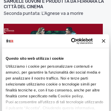
SAMUELE GOVONI E PRODOTTA DA FERRARA LA
CITTÀ DEL CINEMA
Seconda puntata: L'Agnese va a morire
Questo sito web utilizza i cookie
Utilizziamo i cookie per personalizzare contenuti e
annunci, per garantire la funzionalità dei social media e
per analizzare il nostro traffico. Noi e terze parti
selezionate utilizziamo cookie o tecnologie simili per
finalità tecniche e, con il tuo consenso, anche per altre
3 Luglio 2025
finalità come specificato nella
Cookie policy.
LONTANO DA CINECITTÀ. UNA SERIE PODCAST IN
Puoi acconsentire all’utilizzo di tali tecnologie utilizzando
CINQUE PUNTATE IDEATA E SCRITTA DA
il pulsante “Accetta”. Chiudendo questa informativa,
SAMUELE GOVONI E PRODOTTA DA FERRARA LA