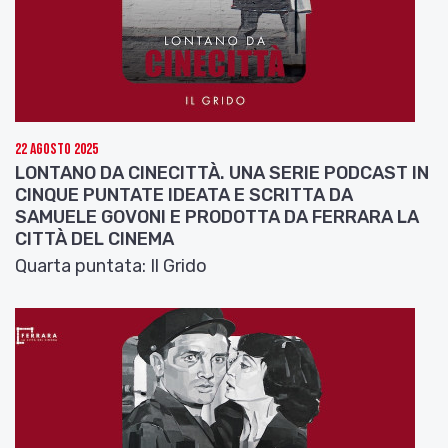
Perpignani (esperto di montaggio, ha lavorato con
Wim Wenders nella produzione del corto in 3D “Il
Volo”).
www.futurefilmfestival.org
22 Agosto 2025
LONTANO DA CINECITTÀ. UNA SERIE PODCAST IN
CINQUE PUNTATE IDEATA E SCRITTA DA
SAMUELE GOVONI E PRODOTTA DA FERRARA LA
CITTÀ DEL CINEMA
Quarta puntata: Il Grido