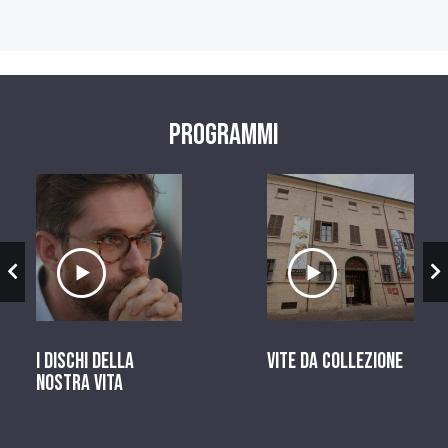
Programmi
zio
Ascolta il servizio
Ascolta il ser
I dischi della
Vite da Collezione
nostra vita