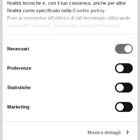
finalità tecniche e, con il tuo consenso, anche per altre
finalità come specificato nella
Cookie policy.
Puoi acconsentire all’utilizzo di tali tecnologie utilizzando
il pulsante “Accetta”. Chiudendo questa informativa,
continui senza accettare.
3 Luglio 2025
LONTANO DA CINECITTÀ. UNA SERIE PODCAST IN
Selezione
Necessari
CINQUE PUNTATE IDEATA E SCRITTA DA
del
SAMUELE GOVONI E PRODOTTA DA FERRARA LA
consenso
CITTÀ DEL CINEMA
Preferenze
Prima puntata: Il giardino dei Finzi Contini
Statistiche
Marketing
Mostra dettagli