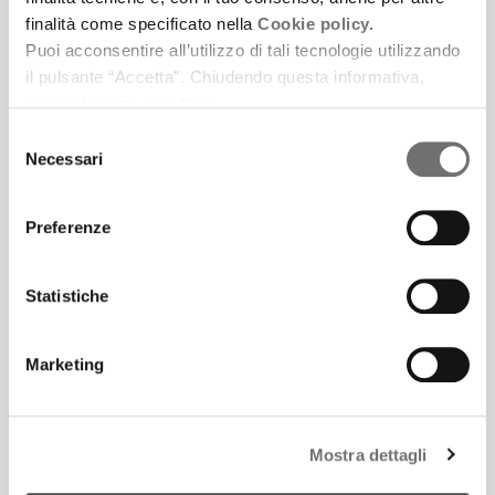
finalità come specificato nella
Cookie policy.
Puoi acconsentire all’utilizzo di tali tecnologie utilizzando
il pulsante “Accetta”. Chiudendo questa informativa,
3 Luglio 2025
continui senza accettare.
LONTANO DA CINECITTÀ. UNA SERIE PODCAST IN
Selezione
CINQUE PUNTATE IDEATA E SCRITTA DA
Necessari
del
SAMUELE GOVONI E PRODOTTA DA FERRARA LA
consenso
CITTÀ DEL CINEMA
Prima puntata: Il giardino dei Finzi Contini
Preferenze
Statistiche
Marketing
Mostra dettagli