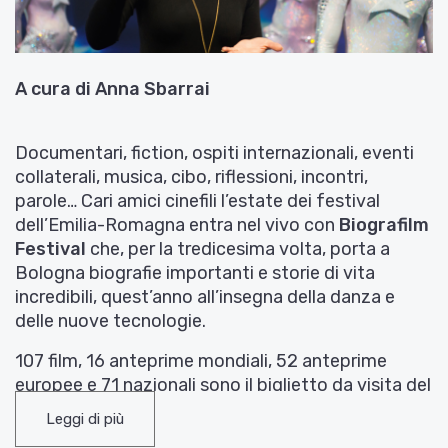
A cura di Anna Sbarrai
Documentari, fiction, ospiti internazionali, eventi
collaterali, musica, cibo, riflessioni, incontri,
parole… Cari amici cinefili l’estate dei festival
dell’Emilia-Romagna entra nel vivo con
Biografilm
Festival
che, per la tredicesima volta, porta a
Bologna biografie importanti e storie di vita
incredibili, quest’anno all’insegna della danza e
delle nuove tecnologie.
107 film, 16 anteprime mondiali, 52 anteprime
europee e 71 nazionali sono il biglietto da visita del
festival, in cui anche
il nostro territorio è
Leggi di più
protagonista
, grazie ai 13 film che hanno giocato