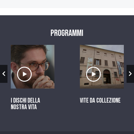
Programmi
zio
Ascolta il servizio
Ascolta il ser
I dischi della
Vite da Collezione
nostra vita