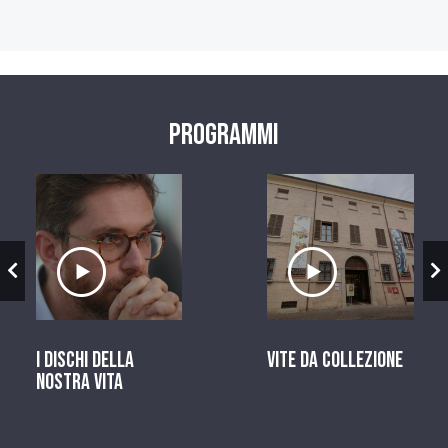
Programmi
zio
Ascolta il servizio
Ascolta il ser
I dischi della
Vite da Collezione
nostra vita