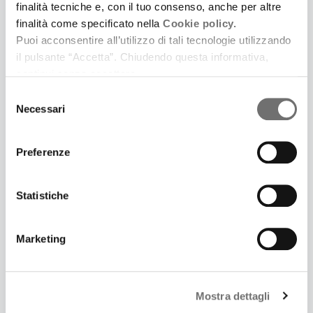
finalità tecniche e, con il tuo consenso, anche per altre
finalità come specificato nella
Cookie policy.
Puoi acconsentire all’utilizzo di tali tecnologie utilizzando
il pulsante “Accetta”. Chiudendo questa informativa,
continui senza accettare.
3 Luglio 2025
LONTANO DA CINECITTÀ. UNA SERIE PODCAST IN
Selezione
Necessari
CINQUE PUNTATE IDEATA E SCRITTA DA
del
SAMUELE GOVONI E PRODOTTA DA FERRARA LA
consenso
CITTÀ DEL CINEMA
Preferenze
Prima puntata: Il giardino dei Finzi Contini
Statistiche
Marketing
Mostra dettagli