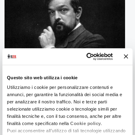
13 Marzo 2026
A NOTE SPIEGATE | LA MER | DEBUSSY | FERRARA
Questo sito web utilizza i cookie
MUSICA
Utilizziamo i cookie per personalizzare contenuti e
Guida all’ascolto con Bernardo Lo Sterzo e Diego
annunci, per garantire la funzionalità dei social media e
Tripodi
per analizzare il nostro traffico. Noi e terze parti
selezionate utilizziamo cookie o tecnologie simili per
finalità tecniche e, con il tuo consenso, anche per altre
finalità come specificato nella
Cookie policy.
Puoi acconsentire all’utilizzo di tali tecnologie utilizzando