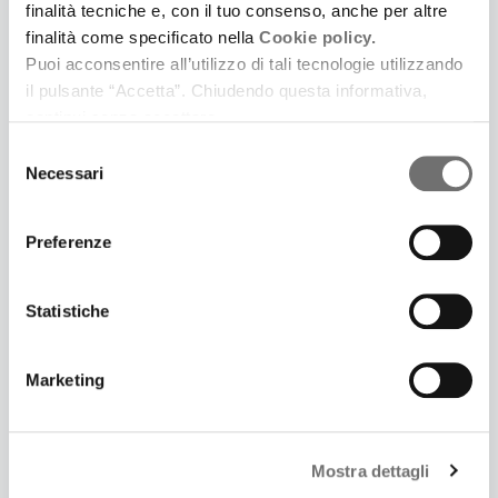
finalità tecniche e, con il tuo consenso, anche per altre
finalità come specificato nella
Cookie policy.
Puoi acconsentire all’utilizzo di tali tecnologie utilizzando
il pulsante “Accetta”. Chiudendo questa informativa,
continui senza accettare.
3 Luglio 2025
LONTANO DA CINECITTÀ. UNA SERIE PODCAST IN
Selezione
Necessari
CINQUE PUNTATE IDEATA E SCRITTA DA
del
SAMUELE GOVONI E PRODOTTA DA FERRARA LA
consenso
CITTÀ DEL CINEMA
Preferenze
Prima puntata: Il giardino dei Finzi Contini
Statistiche
Marketing
Mostra dettagli