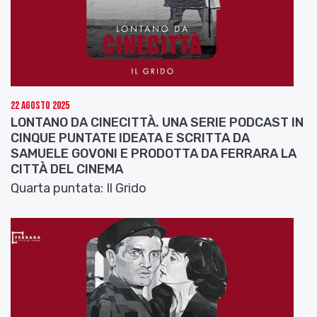
protagonisti del FFF vi invitiamo a visitare il sito
ufficiale
www.futurefilmfestival.org
ricco di
immagini, curiosità e approfondimenti per
appassionati e addetti ai lavori.
22 Agosto 2025
LONTANO DA CINECITTÀ. UNA SERIE PODCAST IN
CINQUE PUNTATE IDEATA E SCRITTA DA
SAMUELE GOVONI E PRODOTTA DA FERRARA LA
CITTÀ DEL CINEMA
Quarta puntata: Il Grido