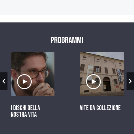
Programmi
zio
Ascolta il servizio
Ascolta il ser
I dischi della
Vite da Collezione
nostra vita