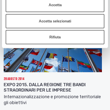
Piastrelle e macchine per imballaggio in testa.
comunitaria 2014-2020 e con il Documento
Accetta
strategico regionale dell’Emilia-Romagna per la
programmazione dei fondi strutturali e di
Accetta selezionati
investimento europei 2014-2020.
Rifiuta
28 Agosto 2014
EXPO 2015. DALLA REGIONE TRE BANDI
STRAORDINARI PER LE IMPRESE
Internazionalizzazione e promozione territoriale
gli obiettivi