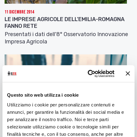
quota statale è di 474 milioni (6 milioni in più).
L’orizzonte 2014-2020 pone al primo posto la
11 Dicembre 2014
LE IMPRESE AGRICOLE DELL'EMILIA-ROMAGNA
crescita intelligente, sostenibile e inclusiva
FANNO RETE
secondo gli obiettivi previsti dalla Strategia
Presentati i dati dell'8° Osservatorio Innovazione
Europea 2020 in materia di occupazione,
Impresa Agricola
innovazione, istruzione, integrazione sociale e
clima/energia. Per il P
rogramma Operativo Fesr
2014-2020
le
risorse
complessivamente sono
quasi
482 milioni di euro
, di cui 145 per la ricerca
e l’innovazione, 24 milioni per lo sviluppo dell’ICT,
120 milioni per la competitività e l’attrattività del
sistema regionale, 96 milioni per la promozione
della low carbon economy nei territori, 48 milioni
Questo sito web utilizza i cookie
per la valorizzazione delle risorse artistiche,
Utilizziamo i cookie per personalizzare contenuti e
culturali ed ambientali ai fini dell’attrazione
annunci, per garantire la funzionalità dei social media e
turistica e circa 29 milioni per l’attuazione
per analizzare il nostro traffico. Noi e terze parti
dell’agenda urbana per le città intelligenti,
selezionate utilizziamo cookie o tecnologie simili per
sostenibili e attrattive.
finalità tecniche e, con il tuo consenso, anche per altre