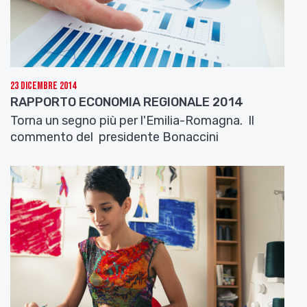
Il documento guarda anche all’integrazione degli
strumenti di attuazione territoriali, e la sua più
rilevante espressione si trova nella
Smart
Specialization Strategy
, una strategia di
specializzazione intelligente che ogni Regione
23 Dicembre 2014
deve delineare facendo leva sui propri vantaggi
RAPPORTO ECONOMIA REGIONALE 2014
competitivi, così da “specializzarsi” in un numero
Torna un segno più per l'Emilia-Romagna. Il
ridotto di ambiti che possono raggiungere
commento del presidente Bonaccini
standard di eccellenza e fare da traino al sistema
regionale nel suo complesso. Un ruolo importante,
è giocato anche dalla partecipazione dell’Emilia-
Romagna alle politiche europee di scala
sovranazionale. La nostra Regione infatti
partecipa a programmi che fanno riferimento a
cinque diversi spazi di cooperazione:
Transfrontaliera Italia – Croazia, Transnazionale
Adriatico-Ionico, Transnazionale Europa Centrale,
Transnazionale Mediterraneo, Interregionale