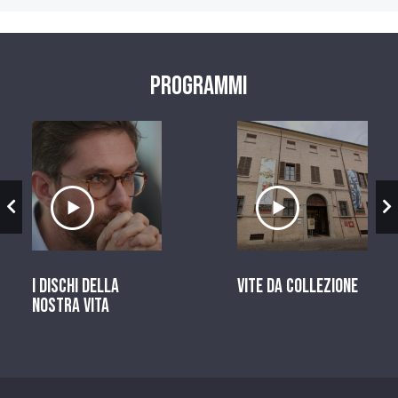
Programmi
zio
Ascolta il servizio
Ascolta il ser
I dischi della
Vite da Collezione
nostra vita