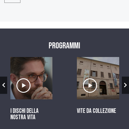
Programmi
zio
Ascolta il servizio
Ascolta il ser
I dischi della
Vite da Collezione
nostra vita