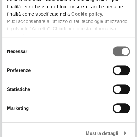
finalità tecniche e, con il tuo consenso, anche per altre
finalità come specificato nella
Cookie policy.
Puoi acconsentire all’utilizzo di tali tecnologie utilizzando
il pulsante “Accetta”. Chiudendo questa informativa,
continui senza accettare.
3 Luglio 2025
Selezione
LONTANO DA CINECITTÀ. UNA SERIE PODCAST IN
Necessari
del
CINQUE PUNTATE IDEATA E SCRITTA DA
consenso
SAMUELE GOVONI E PRODOTTA DA FERRARA LA
CITTÀ DEL CINEMA
Preferenze
Prima puntata: Il giardino dei Finzi Contini
Statistiche
Marketing
Mostra dettagli