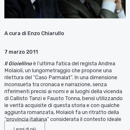
A cura di Enzo Chiarullo
7 marzo 2011
Il Gioiellino
è l’ultima fatica del regista Andrea
Molaioli, un lungometraggio che propone una
rilettura del “Caso Parmalat”. In una dimensione
inconsueta tra cronaca e narrazione, senza
riferimenti precisi ai nomi e ai luoghi della vicenda
di Callisto Tanzi e Fausto Tonna, bensì utilizzando
le verità acquisite di questa storia e con qualche
aggiunta romanzata, Molaioli fa un ritratto della
“provincia italiana” considerata il contesto ideale
per il lento diffondersi di una cancrena fatta di
Leggi di più