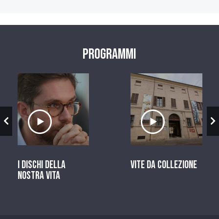
Programmi
zio
Ascolta il servizio
Ascolta il ser
I dischi della
Vite da Collezione
nostra vita