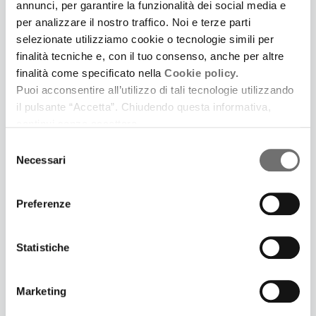
annunci, per garantire la funzionalità dei social media e
per analizzare il nostro traffico. Noi e terze parti
selezionate utilizziamo cookie o tecnologie simili per
finalità tecniche e, con il tuo consenso, anche per altre
finalità come specificato nella
Cookie policy.
Puoi acconsentire all’utilizzo di tali tecnologie utilizzando
il pulsante “Accetta”. Chiudendo questa informativa,
13 Aprile 2021
continui senza accettare.
SPECIALE BIBLIOTECHE | BIBLIOTECA J.L.
BORGES DI BOLOGNA
Selezione
Necessari
del
"La banalità del male" è libro scelto dalla biblioteca
consenso
per raccontarsi. Ne parliamo con la responsabile,
Raffaella Grimaudo
Preferenze
Statistiche
Marketing