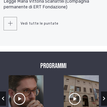
Legge Maria Vittoria Scarlattei (Compagnia
permanente di ERT Fondazione)
Vedi tutte le puntate
Programmi
zio
Ascolta il servizio
Ascolta il ser