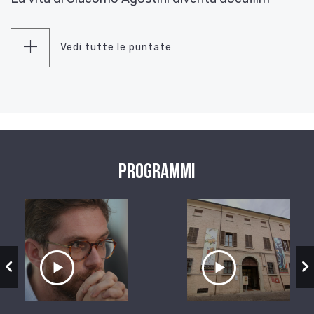
Vedi tutte le puntate
Programmi
zio
Ascolta il servizio
Ascolta il ser