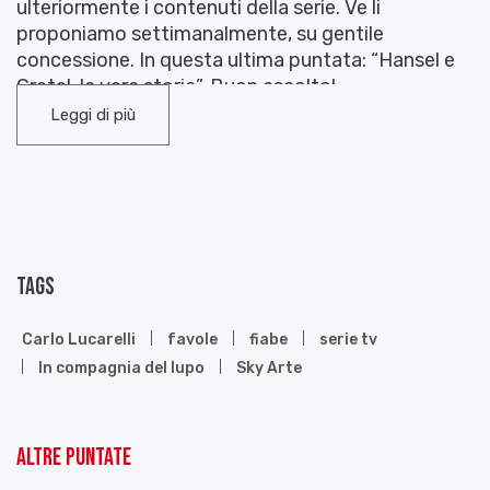
ulteriormente i contenuti della serie. Ve li
proponiamo settimanalmente, su gentile
concessione. In questa ultima puntata: “Hansel e
Gretel, la vera storia”. Buon ascolto!
Leggi di più
Tags
Carlo Lucarelli
favole
fiabe
serie tv
In compagnia del lupo
Sky Arte
Altre puntate