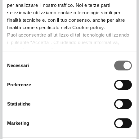
per analizzare il nostro traffico. Noi e terze parti
selezionate utilizziamo cookie o tecnologie simili per
finalità tecniche e, con il tuo consenso, anche per altre
finalità come specificato nella
Cookie policy.
Puoi acconsentire all’utilizzo di tali tecnologie utilizzando
il pulsante “Accetta”. Chiudendo questa informativa,
continui senza accettare.
Selezione
Necessari
del
3 Luglio 2025
consenso
LONTANO DA CINECITTÀ. UNA SERIE PODCAST IN
CINQUE PUNTATE IDEATA E SCRITTA DA
Preferenze
SAMUELE GOVONI E PRODOTTA DA FERRARA LA
CITTÀ DEL CINEMA
Statistiche
Prima puntata: Il giardino dei Finzi Contini
Marketing