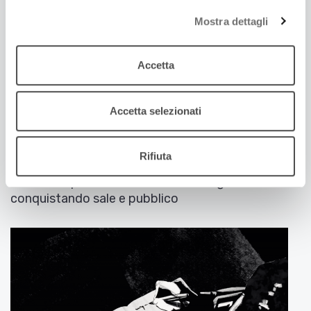
Mostra dettagli
Accetta
Accetta selezionati
30 Maggio 2025
Rifiuta
LUCA MARINELLI E IL SUO PATERNAL LEAVE
L'attore ci parla del film di Alissa Jung, che sta
conquistando sale e pubblico