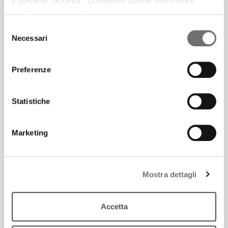
il pulsante “Accetta”. Chiudendo questa informativa,
continui senza accettare.
Selezione
Necessari
del
consenso
Preferenze
Statistiche
Marketing
27 Ottobre 2022
SPECIALE 900 FEST | OPERAZIONE MARCIA SU
ROMA
Mostra dettagli
Paola Salvatori introduce il documentario di
Valentino Misino
Accetta