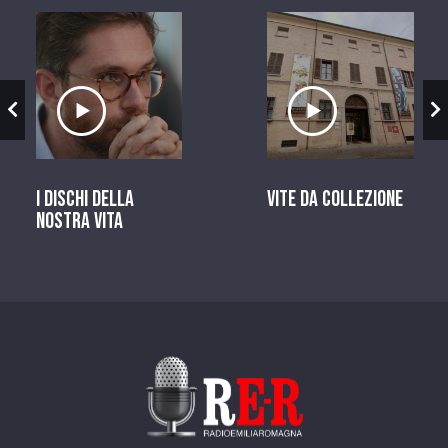
zio
Ascolta il servizio
Ascolta il ser
I dischi della
Vite da Collezione
nostra vita