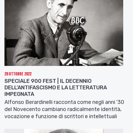
Subito dopo lavora col regista tedesco J. Schaaf
alla riduzione cinematografica di
“Momo”
, il
famoso romanzo di Michael Ende.
Di seguito tantissimi altri album: 1985 –
“Branduardi canta Yeats”
; 1983 –
“Cercando
l’oro”
; 1988 –
“Pane e Rose”
, 1990 –
“Il ladro”
;
1992 –
“Best of”
; 1993 –
“Si può fare”
; 1994 –
“Domenica e lunedì”
; 1994
“Camminando,
camminando”
(dal vivo); 1998 –
“Branduardi
Studio Collection”
; 2002 – 2003 –
“Altro ed
28 Ottobre 2022
Altrove”
; 2005 –
“Branduardi Platinum
SPECIALE 900 FEST | IL DECENNIO
Collection”
; 2005 –
“The Classic Collection”
.
DELL’ANTIFASCISMO E LA LETTERATURA
Innumerevoli le produzioni che confermano la
IMPEGNATA
creatività di Branduardi ed anche la necessità
Alfonso Berardinelli racconta come negli anni '30
dello scambio di esperienze con altri artisti, come
del Novecento cambiano radicalmente identità,
del resto provano le numerose collaborazioni con
vocazione e funzione di scrittori e intellettuali
Madredeus, Ennio Morricone, Franco Battiato,
la Nuova Compagnia di Canto Popolare,