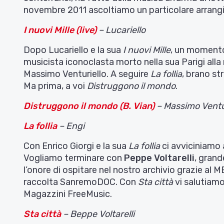
novembre 2011 ascoltiamo un particolare arran
I nuovi Mille (live)
– Lucariello
Dopo Lucariello e la sua
I nuovi Mille
, un momento
musicista iconoclasta morto nella sua Parigi alla 
Massimo Venturiello. A seguire
La follia
, brano st
Ma prima, a voi
Distruggono il mondo
.
Distruggono il mondo (B. Vian)
– Massimo Ventu
La follia
– Engi
Con Enrico Giorgi e la sua
La follia
ci avviciniamo 
Vogliamo terminare con
Peppe Voltarelli
, gran
l’onore di ospitare nel nostro archivio grazie al M
raccolta SanremoDOC. Con
Sta città
vi salutiam
Magazzini FreeMusic.
Sta città
– Beppe Voltarelli