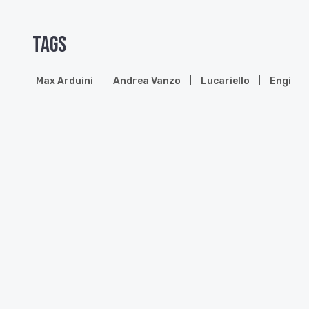
Tags
Max Arduini
Andrea Vanzo
Lucariello
Engi