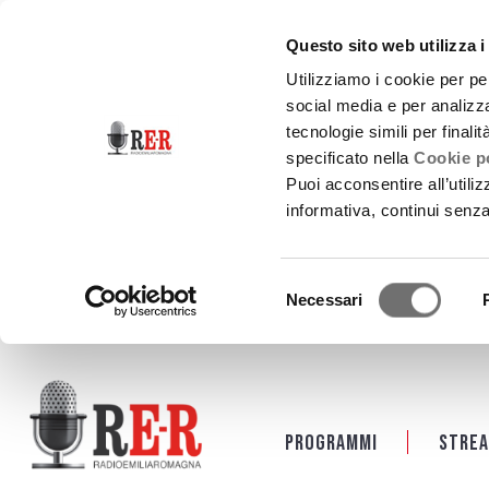
Questo sito web utilizza i
Utilizziamo i cookie per pe
social media e per analizza
tecnologie simili per finali
specificato nella
Cookie po
Puoi acconsentire all’utili
informativa, continui senz
Selezione
Necessari
del
consenso
Salta al contenuto principale
Programmi
Strea