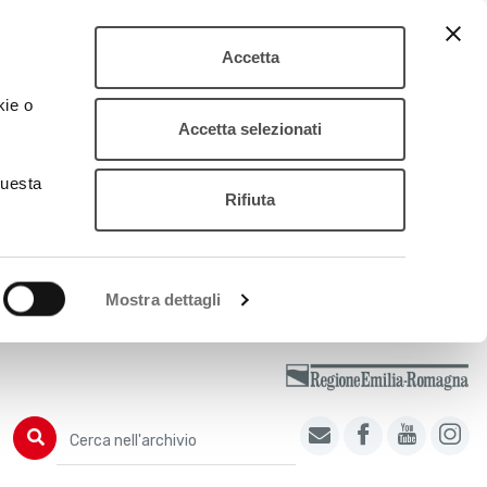
Accetta
kie o
Accetta selezionati
questa
Rifiuta
Mostra dettagli
Cerca nell'archivio
Cerca