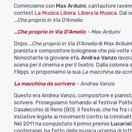
Cominciamo con
Max Arduini
, cantautore ravenn
contest
La Musica Libera. Libera la Musica
. Dal 
…Che proprio in Via D’Amelio
.
…Che proprio in Via D’Amelio
– Max Arduini
Dopo
…Che proprio in Via D’Amelio
di Max Arduin
pianista e compositore bolognese che più volte 
Nonostante la giovane età,
Andrea Vanzo
lavora
scena per il cinema e per il teatro. Dalla colonn
Filippi, vi proponiamo la sua
La macchina da scri
La macchina da scrivere
– Andrea Vanzo
Questo era Andrea Vanzo, compositore e pianista
scrivere. Proseguiamo tornando al festival Polit
Casalecchio di Reno (BO). Il festival, che ha fra i s
iniziative legate ai movimenti contro la criminali
Nel 2011 ha conquistato il primo premio
Lucariel
conterranei, ha fatto della musica un’arma di lotta