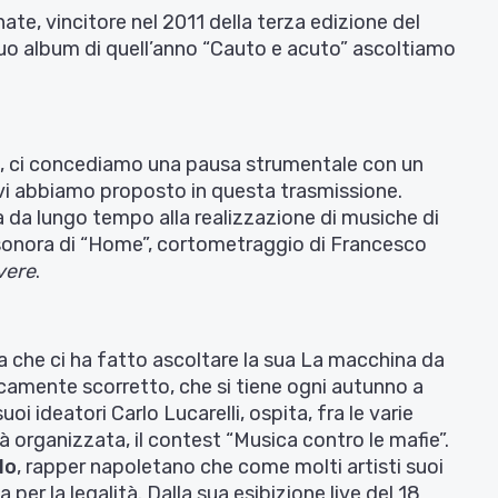
ate, vincitore nel 2011 della terza edizione del
suo album di quell’anno “Cauto e acuto” ascoltiamo
i, ci concediamo una pausa strumentale con un
vi abbiamo proposto in questa trasmissione.
 da lungo tempo alla realizzazione di musiche di
a sonora di “Home”, cortometraggio di Francesco
vere
.
 che ci ha fatto ascoltare la sua La macchina da
icamente scorretto, che si tiene ogni autunno a
uoi ideatori Carlo Lucarelli, ospita, fra le varie
tà organizzata, il contest “Musica contro le mafie”.
lo
, rapper napoletano che come molti artisti suoi
 per la legalità. Dalla sua esibizione live del 18