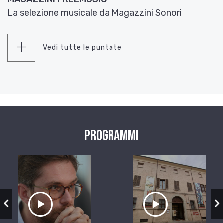
La selezione musicale da Magazzini Sonori
Vedi tutte le puntate
Programmi
zio
Ascolta il servizio
Ascolta il ser