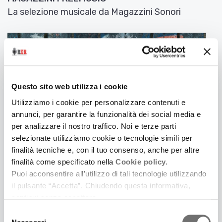
La selezione musicale da Magazzini Sonori
Questo sito web utilizza i cookie
Utilizziamo i cookie per personalizzare contenuti e
annunci, per garantire la funzionalità dei social media e
per analizzare il nostro traffico. Noi e terze parti
selezionate utilizziamo cookie o tecnologie simili per
finalità tecniche e, con il tuo consenso, anche per altre
finalità come specificato nella
Cookie policy.
5 Aprile 2017
Puoi acconsentire all’utilizzo di tali tecnologie utilizzando
MAGAZZINI FREEMUSIC
il pulsante “Accetta”. Chiudendo questa informativa,
La selezione musicale da Magazzini Sonori
continui senza accettare.
Selezione