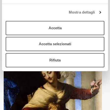
Mostra dettagli
20 Maggio 2022
Accetta
LA RAPPRESENTAZIONE DEL SACRO IN
UN'EPOCA SCETTICA | LEZIONE DI PEPPINO
ORTOLEVA
Accetta selezionati
Note oltre i confini | sesta puntata
Rifiuta