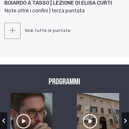
BOIARDO A TASSO | LEZIONE DI ELISA CURTI
Note oltre i confini | terza puntata
Vedi tutte le puntate
Programmi
zio
Ascolta il servizio
Ascolta il ser