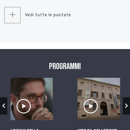
Vedi tutte le puntate
Programmi
zio
Ascolta il servizio
Ascolta il ser