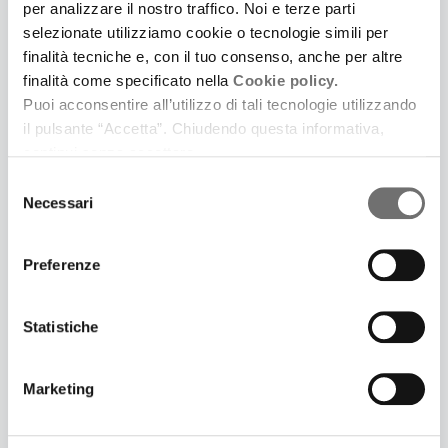
per analizzare il nostro traffico. Noi e terze parti
selezionate utilizziamo cookie o tecnologie simili per
finalità tecniche e, con il tuo consenso, anche per altre
finalità come specificato nella
Cookie policy.
27 Ottobre 2022
Puoi acconsentire all’utilizzo di tali tecnologie utilizzando
SPECIALE 900 FEST | OPERAZIONE MARCIA SU
il pulsante “Accetta”. Chiudendo questa informativa,
ROMA
continui senza accettare.
Paola Salvatori introduce il documentario di
Valentino Misino
Selezione
Necessari
del
consenso
Preferenze
Statistiche
Marketing