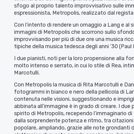
sfogo al proprio talento improvvisativo sulle imm
espressionista, Metropolis, realizzato dal regista
Con l’intento di rendere un omaggio a Lang e al 
immagini di Metropolis che scorrono sullo sfond
improvvisando per più di due ore una musica ricca
tipiche della musica tedesca degli anni ‘30 (Paul H
I due pianisti, noti per la loro propensione alla f
molto intenso e serrato, in cui lo stile di Rea, int
Marcotulli.
Con Metropolis la musica di Rita Marcotulli e 
fotogrammi in bianco e nero della pellicola di Lan
contenuta nelle visioni, suggestionando e imprig
abbinata all’immagine è in grado di creare. I due
spirito di Metropolis, recependo l’immaginario d
dalla sorprendente potenza e ritmo, tra citazioni e
popolare, ampliando, grazie alle note grondanti di 