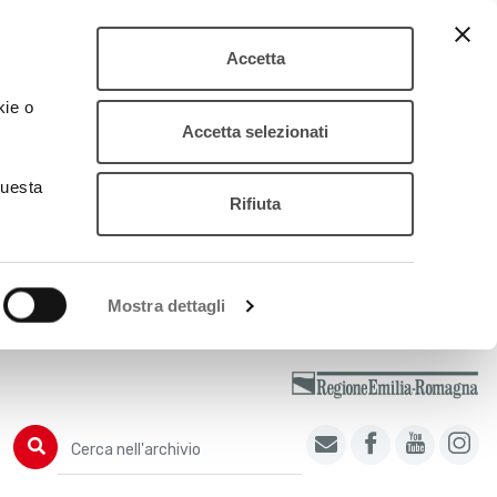
Accetta
kie o
Accetta selezionati
questa
Rifiuta
Mostra dettagli
Cerca nell'archivio
Cerca