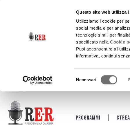
Questo sito web utilizza i
Utilizziamo i cookie per pe
social media e per analizza
tecnologie simili per finali
specificato nella
Cookie po
Puoi acconsentire all’utili
informativa, continui senz
Selezione
Necessari
del
consenso
Salta al contenuto principale
Programmi
Strea