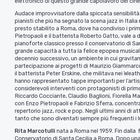
elettronico di questo grande capolavoro del cin
Audace improvvisatore dalla spiccata sensibilit
pianisti che più ha segnato la scena jazz in Italia
presto stabilito a Roma, dove ha condiviso i prim
Pietropaoli e il batterista Roberto Gatto, vale a d
pianoforte classico presso il conservatorio di S
grande capacità a tutta la felice epopea musicale de
decennio successivo, un ambiente in cui gravitano 
partecipazione ai progetti di Maurizio Giammarco 
il batterista Peter Erskine, che militava nei Wea
hanno rappresentato tappe importanti per l’artista
considerevoli interventi con protagonisti di prim
Riccardo Cocciante, Claudio Baglioni, Fiorella M
con Enzo Pietropaoli e Fabrizio Sferra, concentran
repertorio jazz, rock e pop. Negli ultimi anni di a
tanto che sono diventati sempre più frequenti i lun
Rita Marcotulli
nata a Roma nel 1959. Fin dalla f
Conservatorio di Santa Cecilia a Roma. Dopo una cu