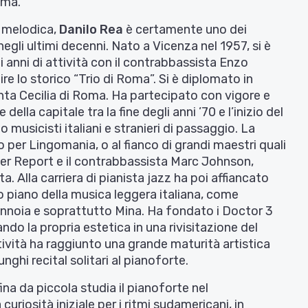
ema.
à melodica,
Danilo Rea
è certamente uno dei
 negli ultimi decenni. Nato a Vicenza nel 1957, si è
i anni di attività con il contrabbassista Enzo
ire lo storico “Trio di Roma”. Si è diplomato in
anta Cecilia di Roma. Ha partecipato con vigore e
lla capitale tra la fine degli anni ’70 e l’inizio del
musicisti italiani e stranieri di passaggio. La
per Lingomania, o al fianco di grandi maestri quali
ther Report e il contrabbassista Marc Johnson,
. Alla carriera di pianista jazz ha poi affiancato
o piano della musica leggera italiana, come
annoia e soprattutto Mina. Ha fondato i Doctor 3
do la propria estetica in una rivisitazione del
ttività ha raggiunto una grande maturità artistica
ghi recital solitari al pianoforte.
ina da piccola studia il pianoforte nel
riosità iniziale per i ritmi sudamericani, in