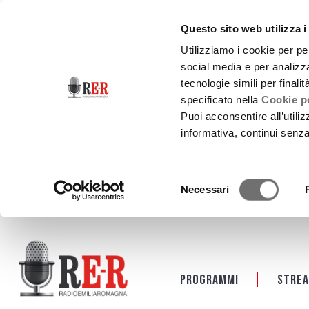
Questo sito web utilizza i
Utilizziamo i cookie per pe
social media e per analizza
tecnologie simili per finali
specificato nella
Cookie po
Puoi acconsentire all’utili
informativa, continui senz
Selezione
Necessari
del
consenso
Salta al contenuto principale
Programmi
Strea