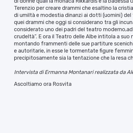
di donne quali la monaca Rikkardis e la badessa Ger
Terenzio per creare drammi che esaltino la cristia
di umiltà e modestia dinanzi ai dotti (uomini) del
quei drammi che oggi si considerano tra gli incun
considerato uno dei padri del teatro moderno,addit
crudeltà”. E ora il Teatro delle Albe intitola a s
montando frammenti delle sue partiture sceniche:
e autoritarie, in esse le tormentate figure femmin
precipitosamente sia la tentazione che la resa ch
Intervista di Ermanna Montanari realizzata da A
Ascoltiamo ora Rosvita