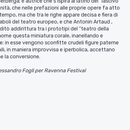
berga; è autrice che s’ispira al latino del “lascivo”
nità, che nelle prefazioni alle proprie opere fa atto
 tempo, ma che tra le righe appare decisa e fiera di
aboli del teatro europeo, e che Antonin Artaud ,
ò addirittura tra i prototipi del ”teatro della
uo nome questa miniatura corale, inanellando e
 in esse vengono sconfitte crudeli figure paterne
ili, in maniera improvvisa e iperbolica, accettano
e la conversione.
lessandro Fogli per Ravenna Festival