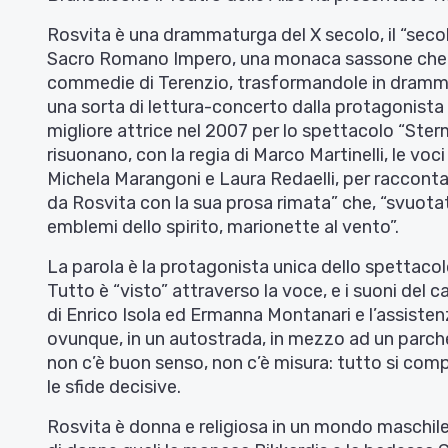
Rosvita è una drammaturga del X secolo, il “secol
Sacro Romano Impero, una monaca sassone che ne
commedie di Terenzio, trasformandole in drammi
una sorta di lettura-concerto dalla protagonist
migliore attrice nel 2007 per lo spettacolo “Sterm
risuonano, con la regia di Marco Martinelli, le voci
Michela Marangoni e Laura Redaelli, per raccontar
da Rosvita con la sua prosa rimata” che, “svuota
emblemi dello spirito, marionette al vento”.
La parola è la protagonista unica dello spettacol
Tutto è “visto” attraverso la voce, e i suoni del
di Enrico Isola ed Ermanna Montanari e l’assisten
ovunque, in un autostrada, in mezzo ad un parche
non c’è buon senso, non c’è misura: tutto si compie
le sfide decisive.
Rosvita è donna e religiosa in un mondo maschile, 