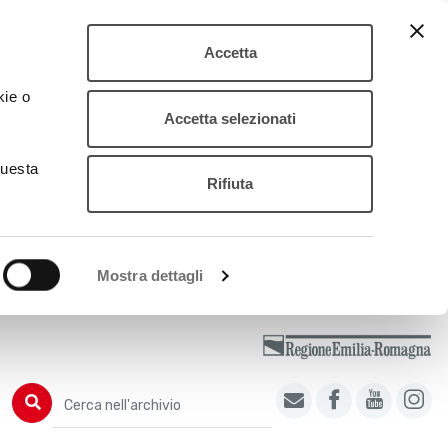
Accetta
kie o
Accetta selezionati
questa
Rifiuta
Mostra dettagli
Cerca nell'archivio
Cerca